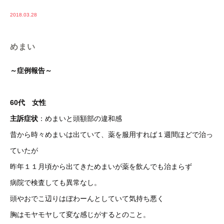
2018.03.28
めまい
～症例報告～
60代 女性
主訴症状
：めまいと頭額部の違和感
昔から時々めまいは出ていて、薬を服用すれば１週間ほどで治っ
ていたが
昨年１１月頃から出てきためまいが薬を飲んでも治まらず
病院で検査しても異常なし。
頭やおでこ辺りはぼわーんとしていて気持ち悪く
胸はモヤモヤして変な感じがするとのこと。