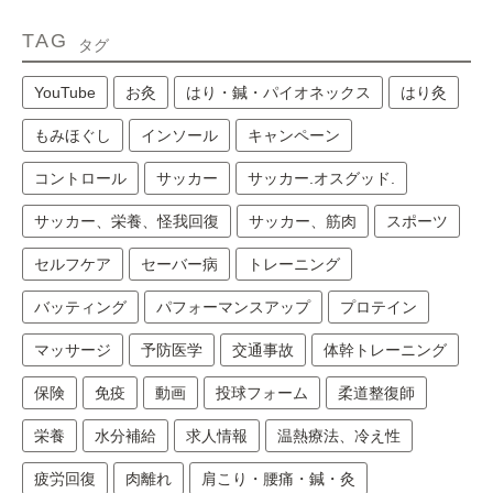
TAG
タグ
YouTube
お灸
はり・鍼・パイオネックス
はり灸
もみほぐし
インソール
キャンペーン
コントロール
サッカー
サッカー.オスグッド.
サッカー、栄養、怪我回復
サッカー、筋肉
スポーツ
セルフケア
セーバー病
トレーニング
バッティング
パフォーマンスアップ
プロテイン
マッサージ
予防医学
交通事故
体幹トレーニング
保険
免疫
動画
投球フォーム
柔道整復師
栄養
水分補給
求人情報
温熱療法、冷え性
疲労回復
肉離れ
肩こり・腰痛・鍼・灸