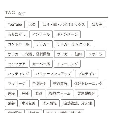
TAG
タグ
YouTube
お灸
はり・鍼・パイオネックス
はり灸
もみほぐし
インソール
キャンペーン
コントロール
サッカー
サッカー.オスグッド.
サッカー、栄養、怪我回復
サッカー、筋肉
スポーツ
セルフケア
セーバー病
トレーニング
バッティング
パフォーマンスアップ
プロテイン
マッサージ
予防医学
交通事故
体幹トレーニング
保険
免疫
動画
投球フォーム
柔道整復師
栄養
水分補給
求人情報
温熱療法、冷え性
疲労回復
肉離れ
肩こり・腰痛・鍼・灸