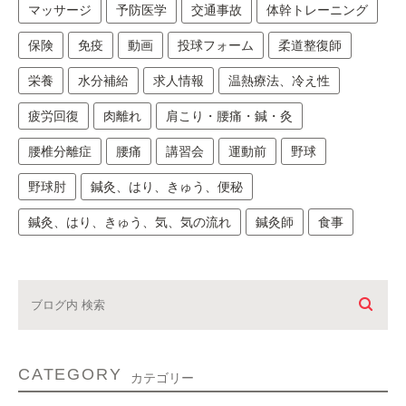
マッサージ
予防医学
交通事故
体幹トレーニング
保険
免疫
動画
投球フォーム
柔道整復師
栄養
水分補給
求人情報
温熱療法、冷え性
疲労回復
肉離れ
肩こり・腰痛・鍼・灸
腰椎分離症
腰痛
講習会
運動前
野球
野球肘
鍼灸、はり、きゅう、便秘
鍼灸、はり、きゅう、気、気の流れ
鍼灸師
食事
CATEGORY
カテゴリー