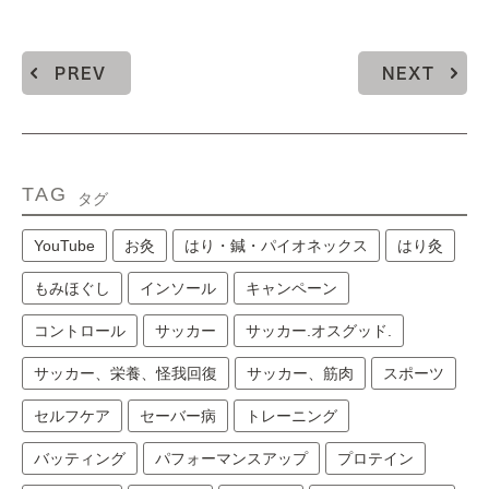
PREV
NEXT
TAG
タグ
YouTube
お灸
はり・鍼・パイオネックス
はり灸
もみほぐし
インソール
キャンペーン
コントロール
サッカー
サッカー.オスグッド.
サッカー、栄養、怪我回復
サッカー、筋肉
スポーツ
セルフケア
セーバー病
トレーニング
バッティング
パフォーマンスアップ
プロテイン