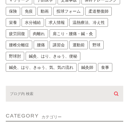
マッサージ
予防医学
交通事故
体幹トレーニング
保険
免疫
動画
投球フォーム
柔道整復師
栄養
水分補給
求人情報
温熱療法、冷え性
疲労回復
肉離れ
肩こり・腰痛・鍼・灸
腰椎分離症
腰痛
講習会
運動前
野球
野球肘
鍼灸、はり、きゅう、便秘
鍼灸、はり、きゅう、気、気の流れ
鍼灸師
食事
CATEGORY
カテゴリー