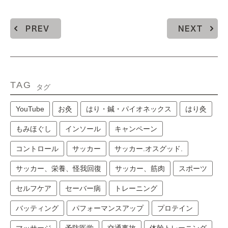
PREV
NEXT
TAG
タグ
YouTube
お灸
はり・鍼・パイオネックス
はり灸
もみほぐし
インソール
キャンペーン
コントロール
サッカー
サッカー.オスグッド.
サッカー、栄養、怪我回復
サッカー、筋肉
スポーツ
セルフケア
セーバー病
トレーニング
バッティング
パフォーマンスアップ
プロテイン