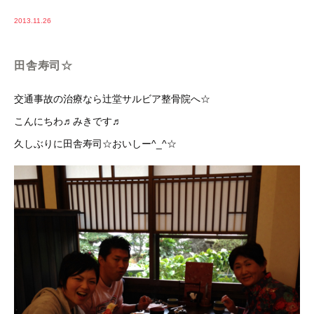
2013.11.26
田舎寿司☆
交通事故の治療なら辻堂サルビア整骨院へ☆
こんにちわ♬みきです♬
久しぶりに田舎寿司☆おいしー^_^☆