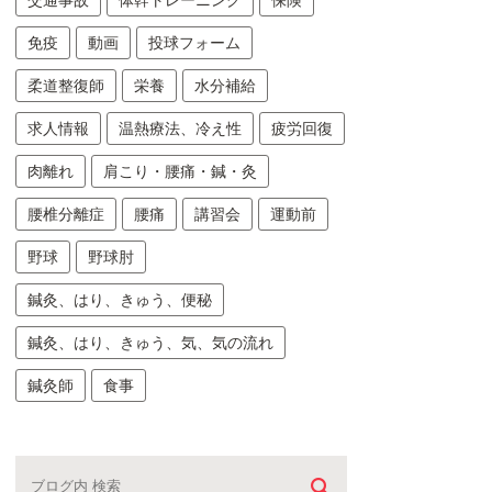
交通事故
体幹トレーニング
保険
免疫
動画
投球フォーム
柔道整復師
栄養
水分補給
求人情報
温熱療法、冷え性
疲労回復
肉離れ
肩こり・腰痛・鍼・灸
腰椎分離症
腰痛
講習会
運動前
野球
野球肘
鍼灸、はり、きゅう、便秘
鍼灸、はり、きゅう、気、気の流れ
鍼灸師
食事