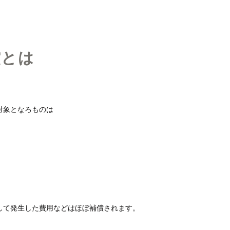
償とは
対象となろものは
して発生した費用などはほぼ補償されます。