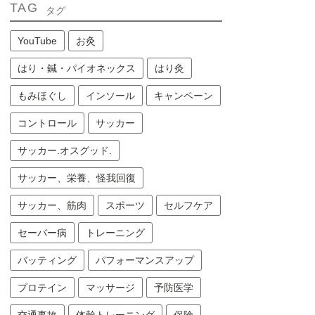
TAG
タグ
YouTube
お灸
はり・鍼・パイオネックス
はり灸
もみほぐし
インソール
キャンペーン
コントロール
サッカー
サッカー.オスグッド.
サッカー、栄養、怪我回復
サッカー、筋肉
スポーツ
セルフケア
セーバー病
トレーニング
バッティング
パフォーマンスアップ
プロテイン
マッサージ
予防医学