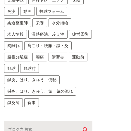
交通事故
体幹トレーニング
保険
免疫
動画
投球フォーム
柔道整復師
栄養
水分補給
求人情報
温熱療法、冷え性
疲労回復
肉離れ
肩こり・腰痛・鍼・灸
腰椎分離症
腰痛
講習会
運動前
野球
野球肘
鍼灸、はり、きゅう、便秘
鍼灸、はり、きゅう、気、気の流れ
鍼灸師
食事