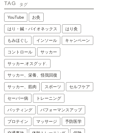
TAG
タグ
YouTube
お灸
はり・鍼・パイオネックス
はり灸
もみほぐし
インソール
キャンペーン
コントロール
サッカー
サッカー.オスグッド.
サッカー、栄養、怪我回復
サッカー、筋肉
スポーツ
セルフケア
セーバー病
トレーニング
バッティング
パフォーマンスアップ
プロテイン
マッサージ
予防医学