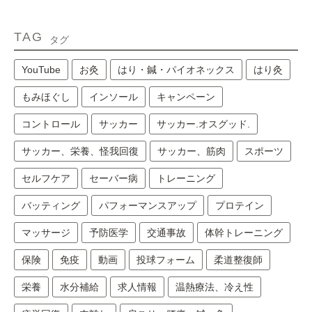
TAG
タグ
YouTube
お灸
はり・鍼・パイオネックス
はり灸
もみほぐし
インソール
キャンペーン
コントロール
サッカー
サッカー.オスグッド.
サッカー、栄養、怪我回復
サッカー、筋肉
スポーツ
セルフケア
セーバー病
トレーニング
バッティング
パフォーマンスアップ
プロテイン
マッサージ
予防医学
交通事故
体幹トレーニング
保険
免疫
動画
投球フォーム
柔道整復師
栄養
水分補給
求人情報
温熱療法、冷え性