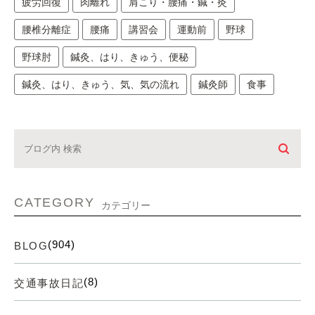
疲労回復
肉離れ
肩こり・腰痛・鍼・灸
腰椎分離症
腰痛
講習会
運動前
野球
野球肘
鍼灸、はり、きゅう、便秘
鍼灸、はり、きゅう、気、気の流れ
鍼灸師
食事
CATEGORY
カテゴリー
(904)
BLOG
(8)
交通事故日記