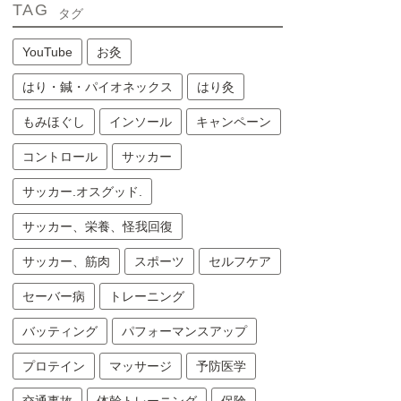
TAG
タグ
YouTube
お灸
はり・鍼・パイオネックス
はり灸
もみほぐし
インソール
キャンペーン
コントロール
サッカー
サッカー.オスグッド.
サッカー、栄養、怪我回復
サッカー、筋肉
スポーツ
セルフケア
セーバー病
トレーニング
バッティング
パフォーマンスアップ
プロテイン
マッサージ
予防医学