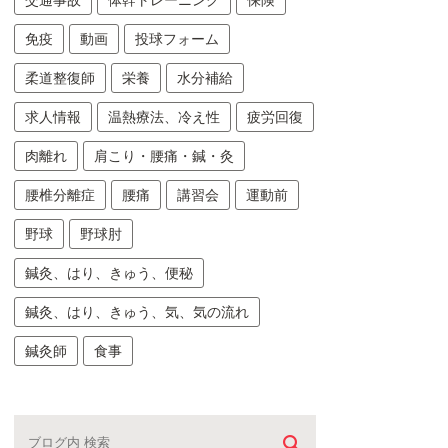
交通事故
体幹トレーニング
保険
免疫
動画
投球フォーム
柔道整復師
栄養
水分補給
求人情報
温熱療法、冷え性
疲労回復
肉離れ
肩こり・腰痛・鍼・灸
腰椎分離症
腰痛
講習会
運動前
野球
野球肘
鍼灸、はり、きゅう、便秘
鍼灸、はり、きゅう、気、気の流れ
鍼灸師
食事