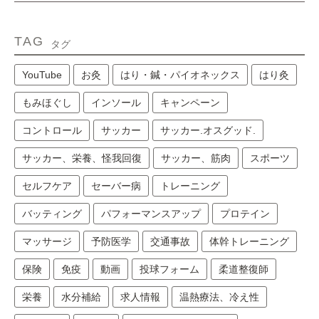
TAG
タグ
YouTube
お灸
はり・鍼・パイオネックス
はり灸
もみほぐし
インソール
キャンペーン
コントロール
サッカー
サッカー.オスグッド.
サッカー、栄養、怪我回復
サッカー、筋肉
スポーツ
セルフケア
セーバー病
トレーニング
バッティング
パフォーマンスアップ
プロテイン
マッサージ
予防医学
交通事故
体幹トレーニング
保険
免疫
動画
投球フォーム
柔道整復師
栄養
水分補給
求人情報
温熱療法、冷え性