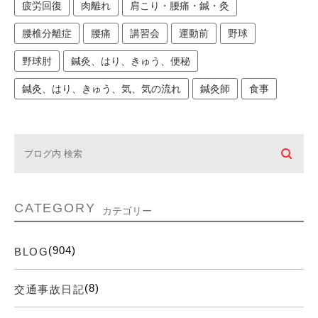
疲労回復
肉離れ
肩こり・腰痛・鍼・灸
腰椎分離症
腰痛
講習会
運動前
野球
野球肘
鍼灸、はり、きゅう、便秘
鍼灸、はり、きゅう、気、気の流れ
鍼灸師
食事
CATEGORY
カテゴリー
(904)
BLOG
(8)
交通事故日記