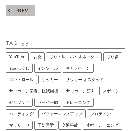
PREV
TAG
タグ
YouTube
お灸
はり・鍼・パイオネックス
はり灸
もみほぐし
インソール
キャンペーン
コントロール
サッカー
サッカー.オスグッド.
サッカー、栄養、怪我回復
サッカー、筋肉
スポーツ
セルフケア
セーバー病
トレーニング
バッティング
パフォーマンスアップ
プロテイン
マッサージ
予防医学
交通事故
体幹トレーニング