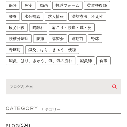
保険
免疫
動画
投球フォーム
柔道整復師
栄養
水分補給
求人情報
温熱療法、冷え性
疲労回復
肉離れ
肩こり・腰痛・鍼・灸
腰椎分離症
腰痛
講習会
運動前
野球
野球肘
鍼灸、はり、きゅう、便秘
鍼灸、はり、きゅう、気、気の流れ
鍼灸師
食事
CATEGORY
カテゴリー
(904)
BLOG