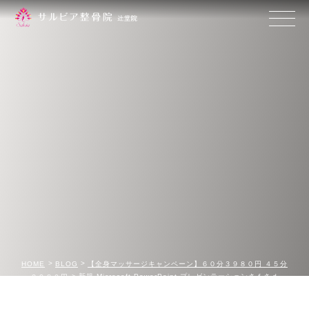
HOME
BLOG
【全身マッサージキャンペーン】６０分３９８０円 ４５分
新規 Microsoft PowerPoint プレゼンテーションさｆさｄ
２９８０円