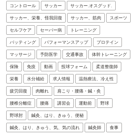
コントロール
サッカー
サッカー.オスグッド.
サッカー、栄養、怪我回復
サッカー、筋肉
スポーツ
セルフケア
セーバー病
トレーニング
バッティング
パフォーマンスアップ
プロテイン
マッサージ
予防医学
交通事故
体幹トレーニング
保険
免疫
動画
投球フォーム
柔道整復師
栄養
水分補給
求人情報
温熱療法、冷え性
疲労回復
肉離れ
肩こり・腰痛・鍼・灸
腰椎分離症
腰痛
講習会
運動前
野球
野球肘
鍼灸、はり、きゅう、便秘
鍼灸、はり、きゅう、気、気の流れ
鍼灸師
食事