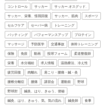
コントロール
サッカー
サッカー.オスグッド.
サッカー、栄養、怪我回復
サッカー、筋肉
スポーツ
セルフケア
セーバー病
トレーニング
バッティング
パフォーマンスアップ
プロテイン
マッサージ
予防医学
交通事故
体幹トレーニング
保険
免疫
動画
投球フォーム
柔道整復師
栄養
水分補給
求人情報
温熱療法、冷え性
疲労回復
肉離れ
肩こり・腰痛・鍼・灸
腰椎分離症
腰痛
講習会
運動前
野球
野球肘
鍼灸、はり、きゅう、便秘
鍼灸、はり、きゅう、気、気の流れ
鍼灸師
食事