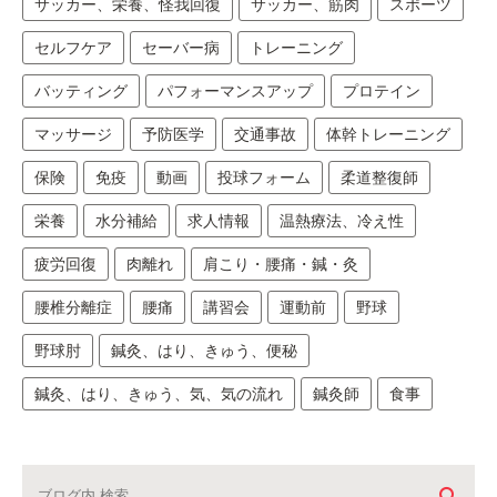
サッカー、栄養、怪我回復
サッカー、筋肉
スポーツ
セルフケア
セーバー病
トレーニング
バッティング
パフォーマンスアップ
プロテイン
マッサージ
予防医学
交通事故
体幹トレーニング
保険
免疫
動画
投球フォーム
柔道整復師
栄養
水分補給
求人情報
温熱療法、冷え性
疲労回復
肉離れ
肩こり・腰痛・鍼・灸
腰椎分離症
腰痛
講習会
運動前
野球
野球肘
鍼灸、はり、きゅう、便秘
鍼灸、はり、きゅう、気、気の流れ
鍼灸師
食事