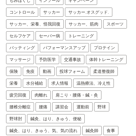
もみほぐし
インソール
キャンペーン
コントロール
サッカー
サッカー.オスグッド.
サッカー、栄養、怪我回復
サッカー、筋肉
スポーツ
セルフケア
セーバー病
トレーニング
バッティング
パフォーマンスアップ
プロテイン
マッサージ
予防医学
交通事故
体幹トレーニング
保険
免疫
動画
投球フォーム
柔道整復師
栄養
水分補給
求人情報
温熱療法、冷え性
疲労回復
肉離れ
肩こり・腰痛・鍼・灸
腰椎分離症
腰痛
講習会
運動前
野球
野球肘
鍼灸、はり、きゅう、便秘
鍼灸、はり、きゅう、気、気の流れ
鍼灸師
食事