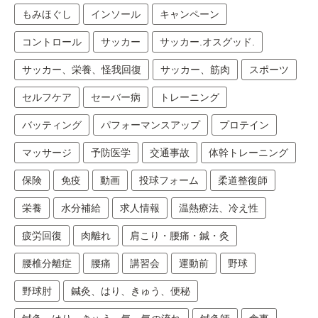
もみほぐし
インソール
キャンペーン
コントロール
サッカー
サッカー.オスグッド.
サッカー、栄養、怪我回復
サッカー、筋肉
スポーツ
セルフケア
セーバー病
トレーニング
バッティング
パフォーマンスアップ
プロテイン
マッサージ
予防医学
交通事故
体幹トレーニング
保険
免疫
動画
投球フォーム
柔道整復師
栄養
水分補給
求人情報
温熱療法、冷え性
疲労回復
肉離れ
肩こり・腰痛・鍼・灸
腰椎分離症
腰痛
講習会
運動前
野球
野球肘
鍼灸、はり、きゅう、便秘