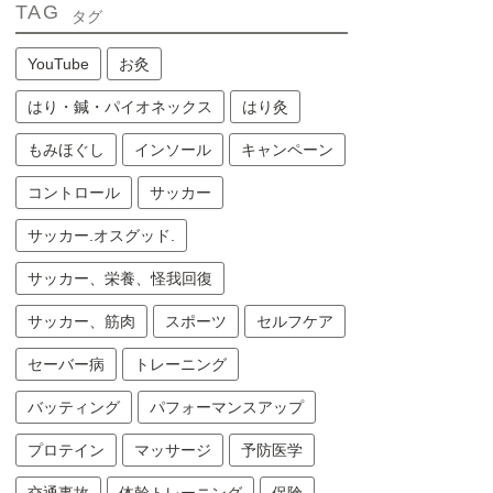
TAG
タグ
YouTube
お灸
はり・鍼・パイオネックス
はり灸
もみほぐし
インソール
キャンペーン
コントロール
サッカー
サッカー.オスグッド.
サッカー、栄養、怪我回復
サッカー、筋肉
スポーツ
セルフケア
セーバー病
トレーニング
バッティング
パフォーマンスアップ
プロテイン
マッサージ
予防医学