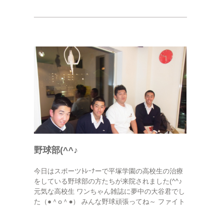
野球部(^^♪
今日はスポーツﾄﾚｰﾅーで平塚学園の高校生の治療
をしている野球部の方たちが来院されました(^^♪
元気な高校生 ワンちゃん雑誌に夢中の大谷君でし
た（●＾o＾●） みんな野球頑張ってね～ ファイト