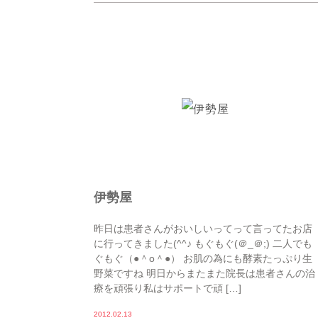
伊勢屋
昨日は患者さんがおいしいってって言ってたお店
に行ってきました(^^♪ もぐもぐ(＠_＠;) 二人でも
ぐもぐ（●＾o＾●） お肌の為にも酵素たっぷり生
野菜ですね 明日からまたまた院長は患者さんの治
療を頑張り私はサポートで頑 […]
2012.02.13