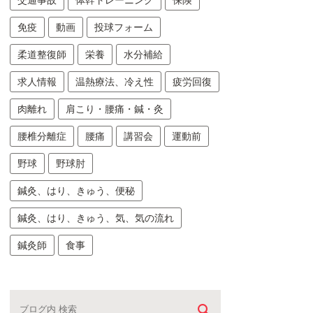
交通事故
体幹トレーニング
保険
免疫
動画
投球フォーム
柔道整復師
栄養
水分補給
求人情報
温熱療法、冷え性
疲労回復
肉離れ
肩こり・腰痛・鍼・灸
腰椎分離症
腰痛
講習会
運動前
野球
野球肘
鍼灸、はり、きゅう、便秘
鍼灸、はり、きゅう、気、気の流れ
鍼灸師
食事