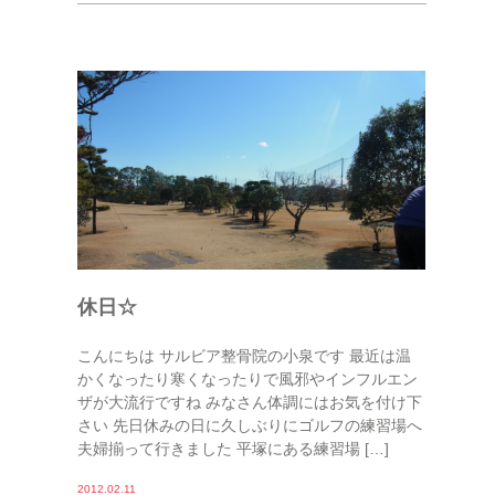
休日☆
こんにちは サルビア整骨院の小泉です 最近は温
かくなったり寒くなったりで風邪やインフルエン
ザが大流行ですね みなさん体調にはお気を付け下
さい 先日休みの日に久しぶりにゴルフの練習場へ
夫婦揃って行きました 平塚にある練習場 […]
2012.02.11