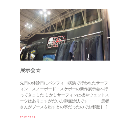
展示会☆
先日の休診日にパシフィコ横浜で行われたサーフ
ィン・スノーボード・スケボーの新作展示会へ行
ってきました しかしサーフィンは板やウェットス
ーツはありますがだいぶ御無沙汰です・・・ 患者
さんがブースを出すとの事だったのでお邪魔 […]
2012.02.19