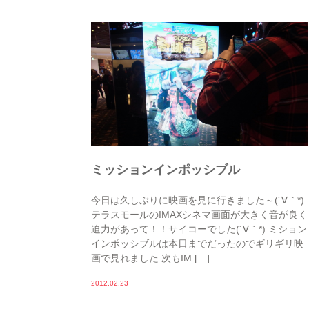
ミッションインポッシブル
今日は久しぶりに映画を見に行きました～(´∀｀*)
テラスモールのIMAXシネマ画面が大きく音が良く
迫力があって！！サイコーでした(´∀｀*) ミション
インポッシブルは本日までだったのでギリギリ映
画で見れました 次もIM […]
2012.02.23