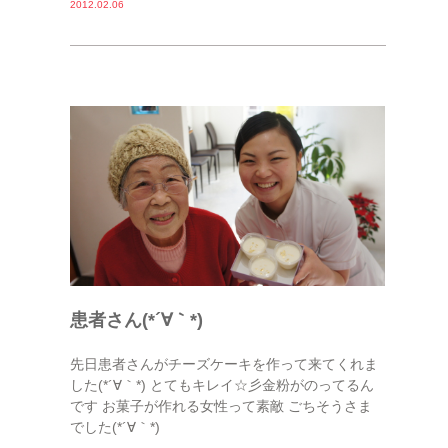
2012.02.06
患者さん(*´∀｀*)
先日患者さんがチーズケーキを作って来てくれま
した(*´∀｀*) とてもキレイ☆彡金粉がのってるん
です お菓子が作れる女性って素敵 ごちそうさま
でした(*´∀｀*)