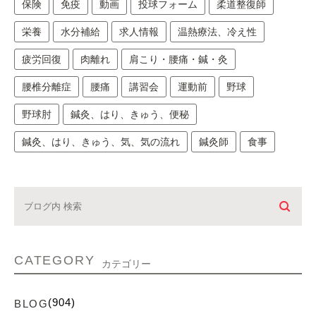
保険
免疫
動画
投球フォーム
柔道整復師
栄養
水分補給
求人情報
温熱療法、冷え性
疲労回復
肉離れ
肩こり・腰痛・鍼・灸
腰椎分離症
腰痛
講習会
運動前
野球
野球肘
鍼灸、はり、きゅう、便秘
鍼灸、はり、きゅう、気、気の流れ
鍼灸師
食事
CATEGORY
カテゴリー
(904)
BLOG