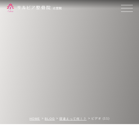
ビデオ (11)
HOME
BLOG
寝違えって何！？