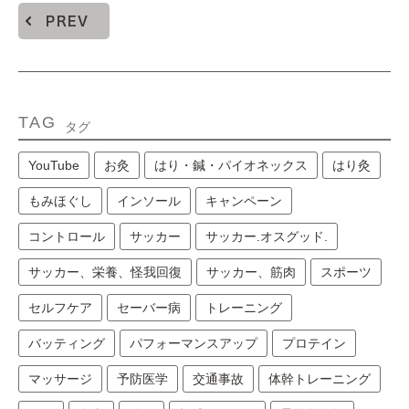
PREV
TAG
タグ
YouTube
お灸
はり・鍼・パイオネックス
はり灸
もみほぐし
インソール
キャンペーン
コントロール
サッカー
サッカー.オスグッド.
サッカー、栄養、怪我回復
サッカー、筋肉
スポーツ
セルフケア
セーバー病
トレーニング
バッティング
パフォーマンスアップ
プロテイン
マッサージ
予防医学
交通事故
体幹トレーニング