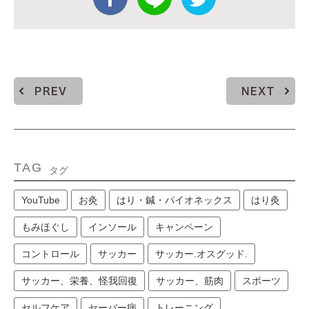
PREV
NEXT
TAG
タグ
YouTube
お灸
はり・鍼・パイオネックス
はり灸
もみほぐし
インソール
キャンペーン
コントロール
サッカー
サッカー.オスグッド.
サッカー、栄養、怪我回復
サッカー、筋肉
スポーツ
セルフケア
セーバー病
トレーニング