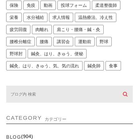
保険
免疫
動画
投球フォーム
柔道整復師
栄養
水分補給
求人情報
温熱療法、冷え性
疲労回復
肉離れ
肩こり・腰痛・鍼・灸
腰椎分離症
腰痛
講習会
運動前
野球
野球肘
鍼灸、はり、きゅう、便秘
鍼灸、はり、きゅう、気、気の流れ
鍼灸師
食事
CATEGORY
カテゴリー
(904)
BLOG