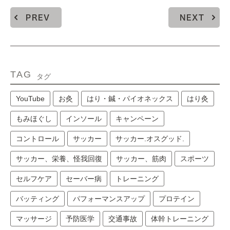
PREV
NEXT
TAG
タグ
YouTube
お灸
はり・鍼・パイオネックス
はり灸
もみほぐし
インソール
キャンペーン
コントロール
サッカー
サッカー.オスグッド.
サッカー、栄養、怪我回復
サッカー、筋肉
スポーツ
セルフケア
セーバー病
トレーニング
バッティング
パフォーマンスアップ
プロテイン
マッサージ
予防医学
交通事故
体幹トレーニング